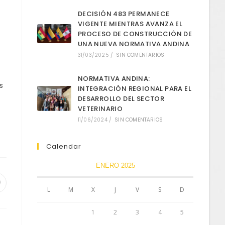
DECISIÓN 483 PERMANECE
VIGENTE MIENTRAS AVANZA EL
PROCESO DE CONSTRUCCIÓN DE
UNA NUEVA NORMATIVA ANDINA
31/03/2025
/
SIN COMENTARIOS
NORMATIVA ANDINA:
s
INTEGRACIÓN REGIONAL PARA EL
DESARROLLO DEL SECTOR
VETERINARIO
11/06/2024
/
SIN COMENTARIOS
Calendar
ENERO 2025
L
M
X
J
V
S
D
1
2
3
4
5