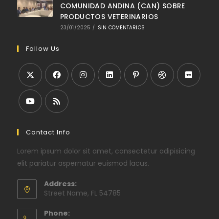
COMUNIDAD ANDINA (CAN) SOBRE
PRODUCTOS VETERINARIOS
23/01/2025
/
SIN COMENTARIOS
Follow Us
Contact Info
Lorem ipsum dolor sit amet, consectetur adipisicing
elit pariatur aspernatur euismod lacus.
Address:
Street Name, FL 54785
Phone: