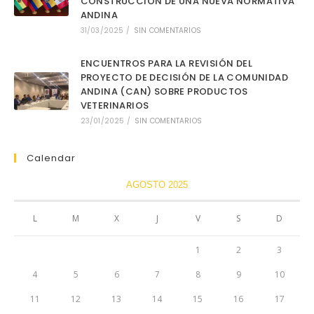
CONSTRUCCIÓN DE UNA NUEVA NORMATIVA
ANDINA
31/03/2025
/
SIN COMENTARIOS
ENCUENTROS PARA LA REVISIÓN DEL
PROYECTO DE DECISIÓN DE LA COMUNIDAD
ANDINA (CAN) SOBRE PRODUCTOS
VETERINARIOS
23/01/2025
/
SIN COMENTARIOS
Calendar
AGOSTO 2025
L
M
X
J
V
S
D
1
2
3
4
5
6
7
8
9
10
11
12
13
14
15
16
17